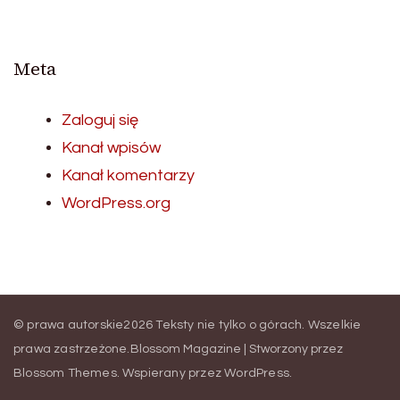
Meta
Zaloguj się
Kanał wpisów
Kanał komentarzy
WordPress.org
© prawa autorskie2026
Teksty nie tylko o górach
. Wszelkie
prawa zastrzeżone.
Blossom Magazine | Stworzony przez
Blossom Themes
.
Wspierany przez
WordPress
.