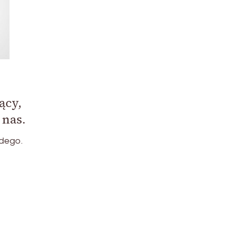
ący,
 nas.
żdego.