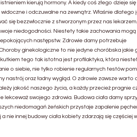
nieniem kierują hormony. A kiedy coś złego dzieje się
widoczne i odczuwalne na zewnątrz. Właśnie dlatego je
ować się bezzwłocznie z stworzonym przez nas lekarzem.
e swoje niedogodności. Niestety takie zachowania mogą
iepokojących następstw. Zdrowie damy potrzebuje
 Choroby ginekologiczne to nie jedyne choróbska jakie 
kutkiem tego tak istotna jest profilaktyka, która nieste
anie o siebie, nie tylko robienie regularnych testów po
ny nastrój oraz ładny wygląd. O zdrowie zawsze warto 
zależy jakość naszego życia, a każdy przecież pragnie c
ie lekceważ swojego zdrowia. Budowa ciała damy sprzy
szych niedomagań żeńskich przystaje zapalenie pęche
 nie innej budowy ciała kobiety zdarzają się częściej 