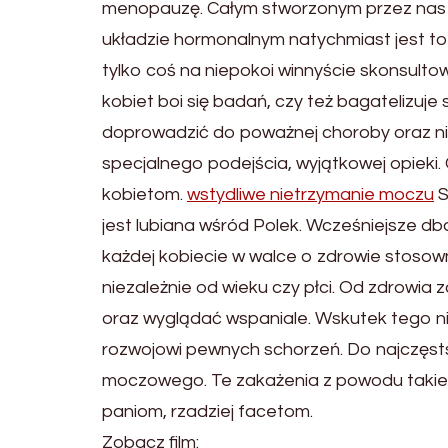
menopauzę. Całym stworzonym przez nas ist
układzie hormonalnym natychmiast jest to 
tylko coś na niepokoi winnyście skonsult
kobiet boi się badań, czy też bagatelizuj
doprowadzić do poważnej choroby oraz n
specjalnego podejścia, wyjątkowej opieki.
kobietom.
wstydliwe nietrzymanie moczu
S
jest lubiana wśród Polek. Wcześniejsze db
każdej kobiecie w walce o zdrowie stosow
niezależnie od wieku czy płci. Od zdrowia 
oraz wyglądać wspaniale. Wskutek tego n
rozwojowi pewnych schorzeń. Do najczęst
moczowego. Te zakażenia z powodu takiej a
paniom, rzadziej facetom.
Zobacz film: