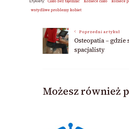
Ciało bez tajemnic
Kobiece ciało
kobiece 
Etykiety:
wstydliwe problemy kobiet
Nawigacja
Poprzedni artykuł
Osteopatia – gdzie
spacjalisty
wpisu
Możesz również p