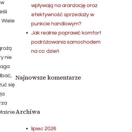
 w
wpływają na aranżację oraz
śli
efektywność sprzedaży w
 Wiele
punkcie handlowym?
Jak realnie poprawić komfort
podróżowania samochodem
grożą
na co dzień
ty nie
maga
dbać,
Najnowsze komentarze
zuć się
ja
rza
Archiwa
właśnie
lipiec 2026