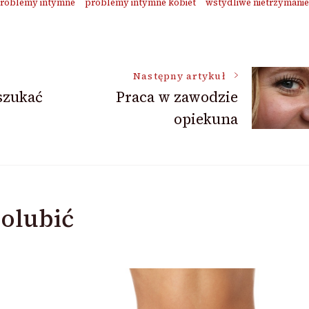
problemy intymne
problemy intymne kobiet
wstydliwe nietrzymani
Następny artykuł
 szukać
Praca w zawodzie
opiekuna
olubić