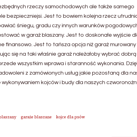
niezbędnych rzeczy samochodowych ale także samego
e bezpieczniejsi. Jest to bowiem kolejna rzecz utrudni
obawiać śniegu, gradu czy innych warunków pogodowych
tować w garaż blaszany. Jest to doskonałe wyjście d
ne finansowo. Jest to tańsza opcja niż garaż murowany
c się na taki właśnie garaż należałoby wybrać dobrą 
się przede wszystkim wprawa i staranność wykonania. Dzię
zadowoleni z zamówionych usług jakie pozostaną dla na
ę wykonywaniem kojców i budy dla naszych czworonoż
blaszany
garaże blaszane
kojce dla psów