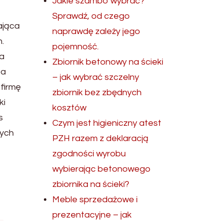
Jakie szambo wybrać?
Sprawdź, od czego
ająca
naprawdę zależy jego
.
pojemność.
la
Zbiornik betonowy na ścieki
 a
– jak wybrać szczelny
firmę
zbiornik bez zbędnych
ki
kosztów
s
Czym jest higieniczny atest
nych
PZH razem z deklaracją
zgodności wyrobu
wybierając betonowego
zbiornika na ścieki?
Meble sprzedażowe i
prezentacyjne – jak