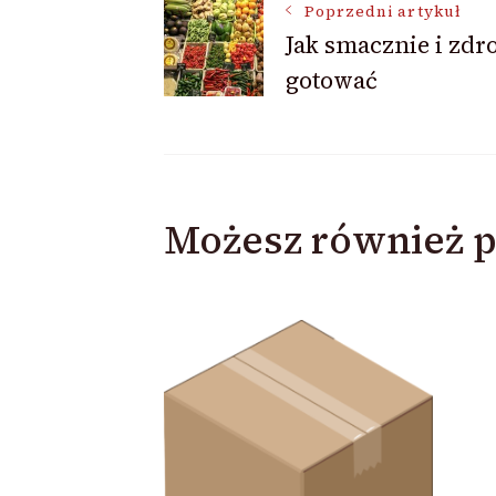
Nawigacja
Poprzedni artykuł
Jak smacznie i zd
gotować
wpisu
Możesz również p