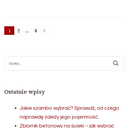
Stronicowanie
1
2
…
8
Strona
Strona
Strona
wpisów
Szukaj:
Ostatnie wpisy
Jakie szambo wybrać? Sprawdź, od czego
naprawdę zależy jego pojemność.
Zbiornik betonowy na ścieki – jak wybrać