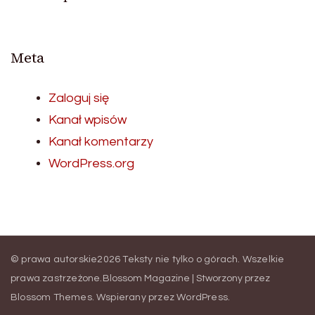
Meta
Zaloguj się
Kanał wpisów
Kanał komentarzy
WordPress.org
© prawa autorskie2026
Teksty nie tylko o górach
. Wszelkie
prawa zastrzeżone.
Blossom Magazine | Stworzony przez
Blossom Themes
.
Wspierany przez
WordPress
.