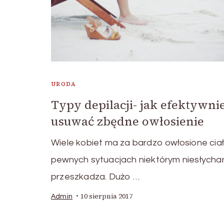
URODA
Typy depilacji- jak efektywni
usuwać zbędne owłosienie
Wiele kobiet ma za bardzo owłosione cia
pewnych sytuacjach niektórym niesłychan
przeszkadza. Dużo …
10 sierpnia 2017
Admin