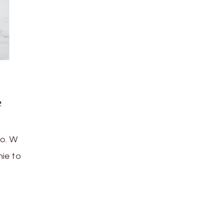
e
ło. W
ie to