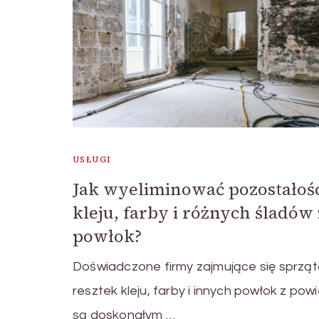
USŁUGI
Jak wyeliminować pozostałoś
kleju, farby i różnych śladów 
powłok?
Doświadczone firmy zajmujące się sprzą
resztek kleju, farby i innych powłok z pow
są doskonałym …