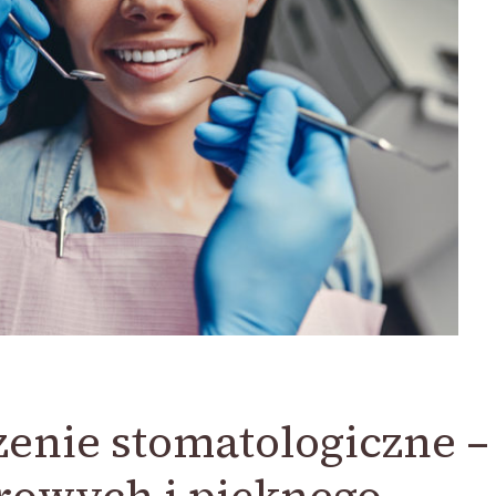
enie stomatologiczne –
drowych i pięknego