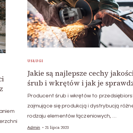
USŁUGI
Jakie są najlepsze cechy jakoś
ci
śrub i wkrętów i jak je sprawdz
z
Producent śrub i wkrętów to przedsiębior
zajmujące się produkcją i dystrybucją róż
taniem
rodzaju elementów łączeniowych, …
ierzchni
21 lipca 2023
Admin