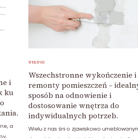
USŁUGI
Wszechstronne wykończenie i
ne i
remonty pomieszczeń – idealn
k ku
sposób na odnowienie i
 o
dostosowanie wnętrza do
ania.
indywidualnych potrzeb.
ne, a
Wielu z nas śni o zjawiskowo umeblowany
py,