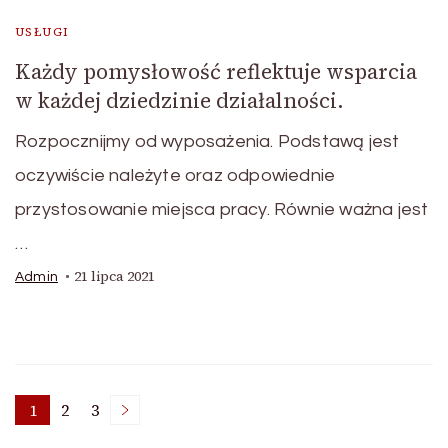
USŁUGI
Każdy pomysłowość reflektuje wsparcia
w każdej dziedzinie działalności.
Rozpocznijmy od wyposażenia. Podstawą jest
oczywiście należyte oraz odpowiednie
przystosowanie miejsca pracy. Równie ważna jest
…
21 lipca 2021
Admin
Stronicowanie
1
2
3
Strona
Strona
Strona