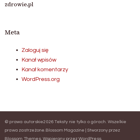
zdrowie.pl
Meta
Zaloguj się
Kanał wpisów
Kanał komentarzy
WordPress.org
© prawa autorskie2026
Teksty nie tylko o górach
. Wszelkie
prawa zastrzeżone.
Blossom Magazine | Stworzony przez
Blossom Themes
.
Wspierany przez
WordPress
.