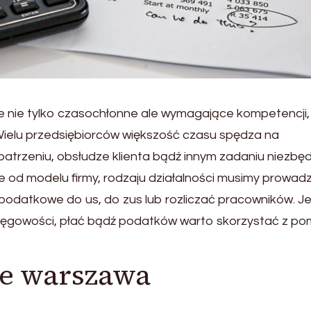
 nie tylko czasochłonne ale wymagające kompetencji,
Wielu przedsiębiorców większość czasu spędza na
opatrzeniu, obsłudze klienta bądź innym zadaniu niezb
e od modelu firmy, rodzaju działalności musimy prowadz
podatkowe do us, do zus lub rozliczać pracowników. Jeś
księgowości, płać bądź podatków warto skorzystać z p
we warszawa