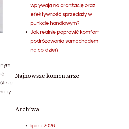
wpływają na aranżację oraz
efektywność sprzedaży w
punkcie handlowym?
Jak realnie poprawić komfort
podróżowania samochodem
na co dzień
ędnym
ić
Najnowsze komentarze
li nie
omocy
Archiwa
lipiec 2026