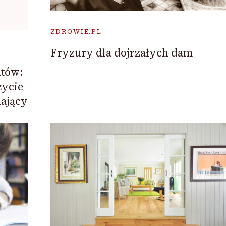
ZDROWIE.PL
Fryzury dla dojrzałych dam
tów:
życie
iający