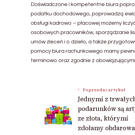
Doświadczone i kompetentne biura poprow
podatku dochodowego, poprowadzą ewide
obsługi kadrowo – płacowej możemy liczyć
osobowych pracowników, sporządzanie li
umów zleceń i o dzieło, a także przygotow
pomocy biura rachunkowego mamy pewność
terminowo oraz zgodnie z obowiązującymi
Nawigacja
Poprzedni artykuł
Jednymi z trwałyc
wpisu
podarunków są art
ze złota, którymi
zdołamy obdarowa